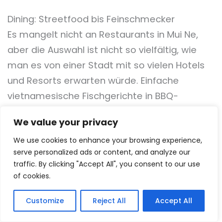
Dining: Streetfood bis Feinschmecker
Es mangelt nicht an Restaurants in Mui Ne,
aber die Auswahl ist nicht so vielfältig, wie
man es von einer Stadt mit so vielen Hotels
und Resorts erwarten würde. Einfache
vietnamesische Fischgerichte in BBQ-
Restaurants sind eine gute Wahl. Ein langer
We value your privacy
Strandabschnitt, bekannt als „bo ke“, ist
We use cookies to enhance your browsing experience,
diesen wunderbaren lokalen Orten gewidmet.
serve personalized ads or content, and analyze our
Entlang der Straße gibt es auch einige
traffic. By clicking "Accept All", you consent to our use
westliche Optionen.
of cookies.
Surfing Bird’s WOK
Customize
Reject All
Accept All
Sindbad