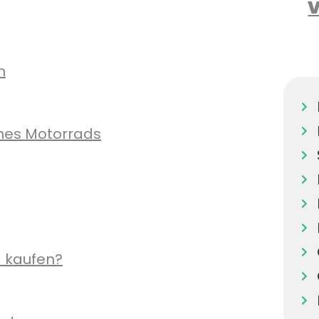
V
m
ines Motorrads
d kaufen?