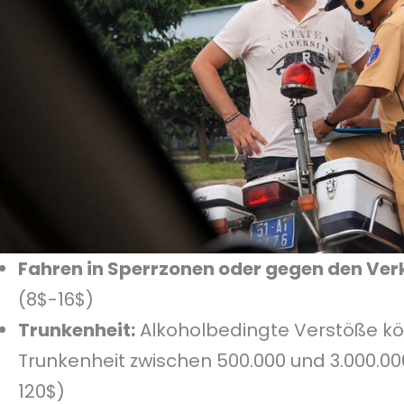
Fahren in Sperrzonen oder gegen den Ver
(8$-16$)
Trunkenheit:
Alkoholbedingte Verstöße kö
Trunkenheit zwischen 500.000 und 3.000.0
120$)