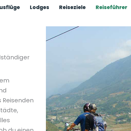
usflüge
Lodges
Reiseziele
Reiseführer
lständiger
nem
und
es Reisenden
tädte,
lles
 ob du einen