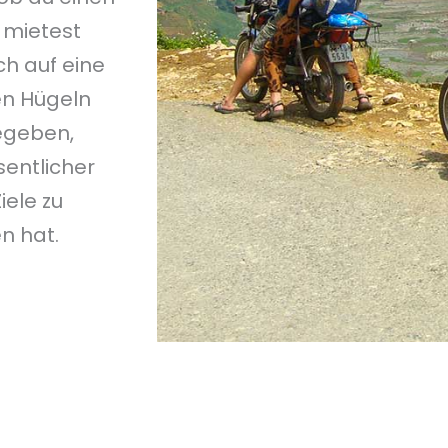
s mietest
ch auf eine
en Hügeln
egeben,
sentlicher
iele zu
n hat.